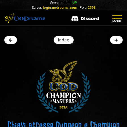
Server status:
UP
Server:
login.uodreams.com
- Port:
2593
Togg
Menu
navig
Index
Chiavi accesso Dungeon e Champion