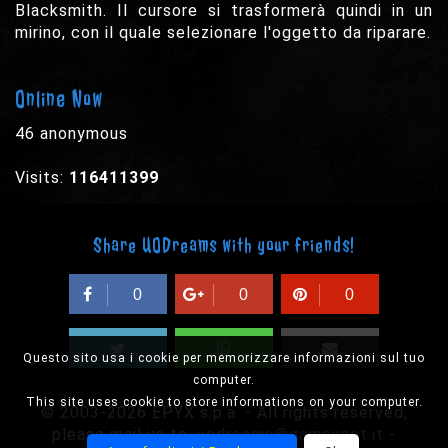
Blacksmith. Il cursore si trasformerà quindi in un
mirino, con il quale selezionare l'oggetto da riparare.
Online Now
46 anonymous
Visits:
116411399
Share UODreams with your friends!
0
0
0
Questo sito usa i cookie per memorizzare informazioni sul tuo
computer.
This site uses cookie to store informations on your computer.
© 2003-2026 EPYX s.p.a. - All rights reserved,
please mail us to:
uodreams@gamesnet.it
-