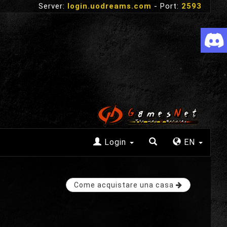
Server:
login.uodreams.com
- Port:
2593
Login
EN
Come acquistare una casa