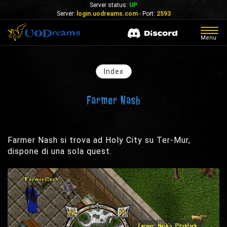
Server status:
UP
Server:
login.uodreams.com
- Port:
2593
Togg
Menu
navig
Index
Farmer Nash
Farmer Nash si trova ad Holy City su Ter-Mur,
dispone di una sola quest.