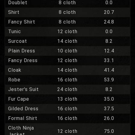
Doublet
8 cloth
0.0
Shirt
8 cloth
20.7
Fancy Shirt
8 cloth
24.8
Tunic
12 cloth
0.0
Surcoat
14 cloth
8.2
Plain Dress
10 cloth
12.4
Fancy Dress
12 cloth
33.1
Cloak
14 cloth
41.4
Robe
16 cloth
53.9
Jester's Suit
24 cloth
8.2
Fur Cape
13 cloth
35.0
Gilded Dress
16 cloth
37.5
Formal Shirt
16 cloth
26.0
Cloth Ninja
12 cloth
75.0
Jacket