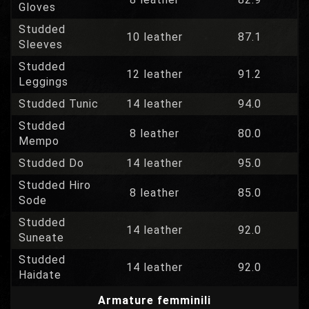
Gloves
Studded
10 leather
87.1
Sleeves
Studded
12 leather
91.2
Leggings
Studded Tunic
14 leather
94.0
Studded
8 leather
80.0
Mempo
Studded Do
14 leather
95.0
Studded Hiro
8 leather
85.0
Sode
Studded
14 leather
92.0
Suneate
Studded
14 leather
92.0
Haidate
Armature femminili