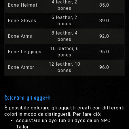
4 leather, 2
Bone Helmet
85.0
bones
6 leather, 2
Bone Gloves
89.0
bones
8 leather, 4
Bone Arms
92.0
bones
10 leather, 6
Bone Leggings
95.0
bones
12 leather, 10
Bone Armor
96.0
bones
Colorare gli oggetti
È possibile colorare gli oggetti creati con differenti
colori in modo da distinguerli. Per fare ciò:
Acquistare un dye tub e i dyes da un NPC
Tailor