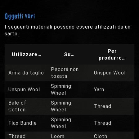
Oggetti vari
I seguenti materiali possono essere utilizzati da un
sarto:
Per
Utilizzare…
Su…
produrre…
Pecora non
Arma da taglio
Unspun Wool
tosata
Spinning
Unspun Wool
Yarn
Wheel
Bale of
Spinning
Thread
Cotton
Wheel
Spinning
Flax Bundle
Thread
Wheel
Thread
Loom
Cloth