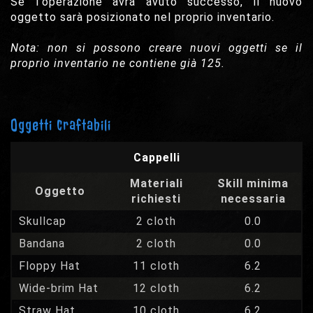
Se l'operazione avrà avuto successo, il nuovo
oggetto sarà posizionato nel proprio inventario.
Nota: non si possono creare nuovi oggetti se il
proprio inventario ne contiene già 125.
Oggetti craftabili
Cappelli
Materiali
Skill minima
Oggetto
richiesti
necessaria
Skullcap
2 cloth
0.0
Bandana
2 cloth
0.0
Floppy Hat
11 cloth
6.2
Wide-brim Hat
12 cloth
6.2
Straw Hat
10 cloth
6.2