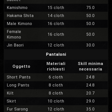
Kamishimo
15 cloth
75.0
Hakama Shita
14 cloth
50.0
Male Kimono
16 cloth
50.0
Female
16 cloth
50.0
Kimono
Jin Baori
12 cloth
30.0
Pantaloni
Materiali
Skill minima
Oggetto
richiesti
necessaria
Short Pants
6 cloth
24.8
Long Pants
8 cloth
24.8
Kilt
8 cloth
20.7
Skirt
10 cloth
29.0
Fur Sarong
12 cloth
35.0