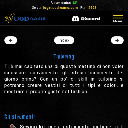
Server status:
UP
Server:
login.uodreams.com
- Port:
2593
Togg
Menu
navig
Index
Tailoring
Ti è mai capitato una di queste mattine di non voler
indossare nuovamente gli stessi indumenti del
giorno prima? Con un po’ di skill in tailoring si
potranno creare vestiti di tutti i tipi e colori, e
mostrare il proprio gusto nel fashion.
Gli strumenti
Sewing kit
: questo strumento contiene tutti