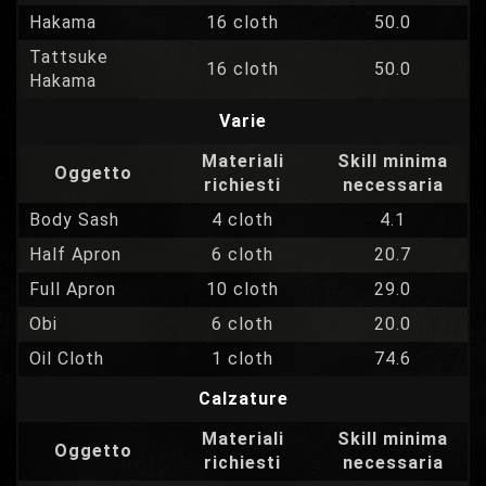
Hakama
16 cloth
50.0
Tattsuke
16 cloth
50.0
Hakama
Varie
Materiali
Skill minima
Oggetto
richiesti
necessaria
Body Sash
4 cloth
4.1
Half Apron
6 cloth
20.7
Full Apron
10 cloth
29.0
Obi
6 cloth
20.0
Oil Cloth
1 cloth
74.6
Calzature
Materiali
Skill minima
Oggetto
richiesti
necessaria