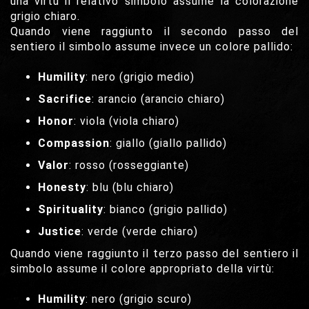
una virtù il relativo simbolo assume la colorazione
grigio chiaro.
Quando viene raggiunto il secondo passo del
sentiero il simbolo assume invece un colore pallido:
Humility
: nero (grigio medio)
Sacrifice
: arancio (arancio chiaro)
Honor
: viola (viola chiaro)
Compassion
: giallo (giallo pallido)
Valor
: rosso (rosseggiante)
Honesty
: blu (blu chiaro)
Spirituality
: bianco (grigio pallido)
Justice
: verde (verde chiaro)
Quando viene raggiunto il terzo passo del sentiero il
simbolo assume il colore appropriato della virtù:
Humility
: nero (grigio scuro)