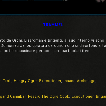
TRAMMEL
o da Orchi, Lizardman e Briganti, al suo interno vi sono a
Demoniac Jailor, spietati carcerieri che si divertono a tor
da poter scassinare per acquisire particolari item.
e Troll
,
Hungry Ogre
,
Executioner
,
Insane Archmage
,
igand Cannibal
,
Fezzik The Ogre Cook
,
Executioner
,
Briga