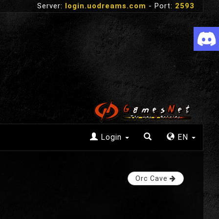
Server:
login.uodreams.com
- Port:
2593
Login
EN
Orc Cave