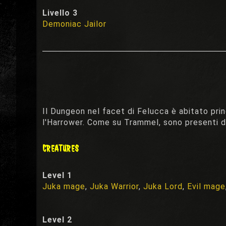
Livello 3
Demoniac Jailor
Il Dungeon nel facet di Felucca è abitato pri
l'Harrower. Come su Trammel, sono presenti due
CREATURES
Level 1
Juka mage
,
Juka Warrior
,
Juka Lord
,
Evil mage
Level 2