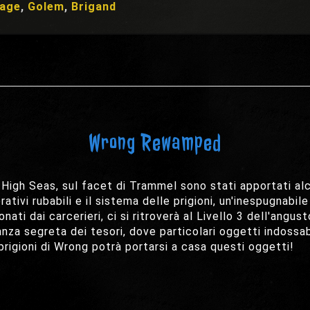
mage
,
Golem
,
Brigand
Wrong Rewamped
gh Seas, sul facet di Trammel sono stati apportati alcu
ativi rubabili e il sistema delle prigioni, un'inespugnabil
ionati dai carcerieri, ci si ritroverà al Livello 3 dell'angus
stanza segreta dei tesori, dove particolari oggetti indoss
 prigioni di Wrong potrà portarsi a casa questi oggetti!