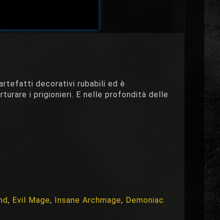
rtefatti decorativi rubabili ed è
turare i prigionieri. E nelle profondità delle
nd
,
Evil Mage
,
Insane Archmage
,
Demoniac