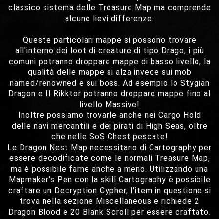
classico sistema delle Treasure Map ma comprende
alcune lievi differenze:
Queste particolari mappe si possono trovare
all'interno dei loot di creature di tipo Drago, i più
comuni potranno droppare mappe di basso livello, la
qualità delle mappe si alza invece sui mob
named/renowned e sui boss. Ad esempio lo Stygian
Dragon e Il Rikktor potranno droppare mappe fino al
livello Massive!
Inoltre possiamo trovarle anche nei Cargo Hold
delle navi mercantili e dei pirati di High Seas, oltre
che nelle SoS Chest pescate!
Le Dragon Nest Map necessitano di Cartography per
essere decodificate come le normali Treasure Map,
ma è possibile farne anche a meno. Utilizzando una
Mapmaker's Pen con la skill Cartography è possibile
craftare un Decryption Cypher, l'item in questione si
trova nella sezione Miscellaneous e richiede 2
Dragon Blood e 20 Blank Scroll per essere craftato.