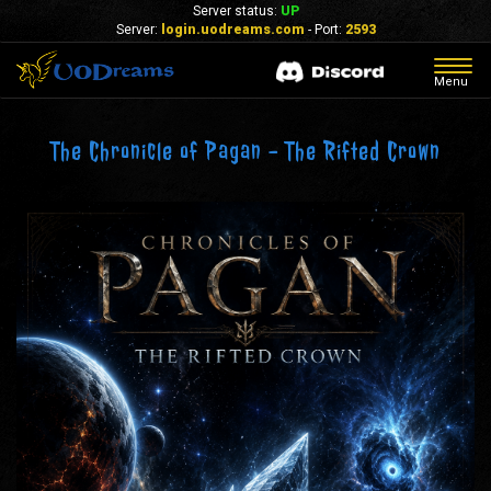
Server status:
UP
Server:
login.uodreams.com
- Port:
2593
Togg
Menu
navig
The Chronicle of Pagan - The Rifted Crown