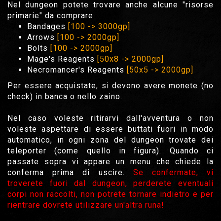
Nel dungeon potete trovare anche alcune "risorse
primarie" da comprare:
Bandages
[100 -> 3000gp]
Arrows
[100 -> 2000gp]
Bolts
[100 -> 2000gp]
Mage's Reagents
[50x8 -> 2000gp]
Necromancer's Reagents
[50x5 -> 2000gp]
Per essere acquistate, si devono avere monete (no
check) in banca o nello zaino.
Nel caso voleste ritirarvi dall'avventura o non
voleste aspettare di essere buttati fuori in modo
automatico, in ogni zona del dungeon trovate dei
teleporter (come quello in figura). Quando ci
passate sopra vi appare un menu che chiede la
conferma prima di uscire.
Se confermate, vi
troverete fuori dal dungeon, perderete eventuali
corpi non raccolti, non potrete tornare indietro e per
rientrare dovrete utilizzare un'altra runa!