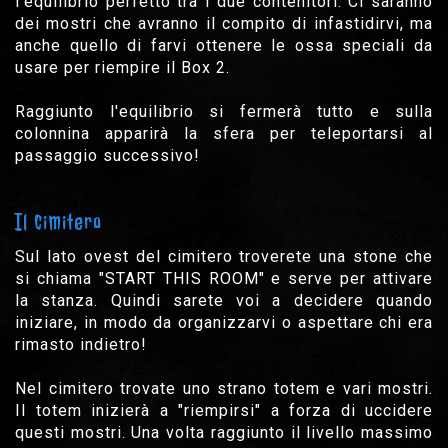
l'equilibrio perfetto tra i due contenitori. Ci saranno
dei mostri che avranno il compito di infastidirvi, ma
anche quello di farvi ottenere le ossa speciali da
usare per riempire il Box 2.
Raggiunto l'equilibrio si fermerà tutto e sulla
colonnina apparirà la sfera per teleportarsi al
passaggio successivo!
Il cimitero
Sul lato ovest del cimitero troverete una stone che
si chiama "START THIS ROOM" e serve per attivare
la stanza. Quindi sarete voi a decidere quando
iniziare, in modo da organizzarvi o aspettare chi era
rimasto indietro!
Nel cimitero trovate uno strano totem e vari mostri.
Il totem inizierà a "riempirsi" a forza di uccidere
questi mostri. Una volta raggiunto il livello massimo